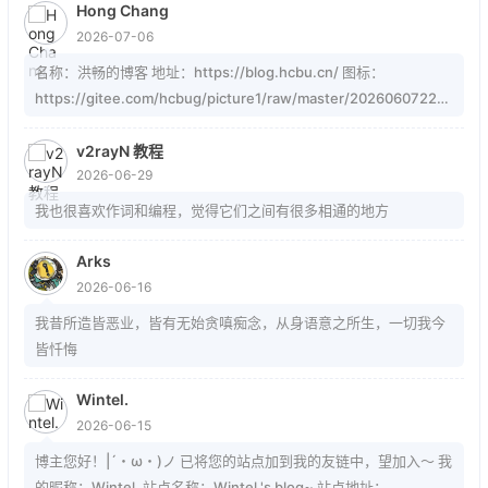
Hong Chang
2026-07-06
名称：洪畅的博客 地址：https://blog.hcbu.cn/ 图标：
https://gitee.com/hcbug/picture1/raw/master/20260607223
324364.webp 描述：想，全是问题；做，才有答案。 订阅：
https://blog.hcbu.cn/atom.xml
v2rayN 教程
2026-06-29
我也很喜欢作词和编程，觉得它们之间有很多相通的地方
Arks
2026-06-16
我昔所造皆恶业，皆有无始贪嗔痴念，从身语意之所生，一切我今
皆忏悔
Wintel.
2026-06-15
博主您好！|´・ω・)ノ 已将您的站点加到我的友链中，望加入～ 我
的昵称：Wintel. 站点名称：Wintel.'s blog~ 站点地址：