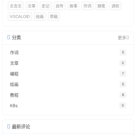
文言文
文章
史记
自传
故事
作词
随笔
调校
VOCALOID
绘画
草稿
分类
更多
作词
5
文章
3
编程
7
绘画
5
教程
8
K8s
0
最新评论