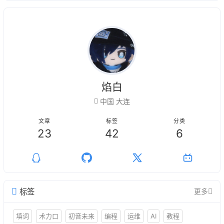
焰白
中国 大连
文章
标签
分类
23
42
6
标签
更多
填词
术力口
初音未来
编程
运维
AI
教程