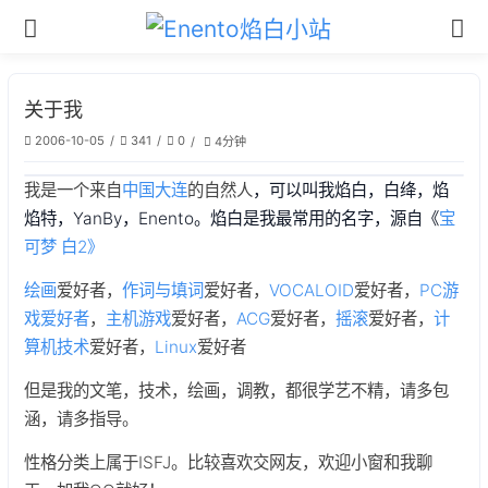
关于我
2006-10-05
341
0
4分钟
我是一个来自
中国大连
的自然人
，可以叫我焰白，白绛，焰
焰特，YanBy，Enento。焰白是我最常用的名字，源自
《
宝
可梦 白2》
绘画
爱好者，
作词与填词
爱好者，
VOCALOID
爱好者，
PC游
戏爱好者
，
主机游戏
爱好者，
ACG
爱好者，
摇滚
爱好者，
计
算机技术
爱好者，
Linux
爱好者
但是我的文笔，技术，绘画，调教，都很学艺不精，请多包
涵，请多指导。
性格分类上属于ISFJ。比较喜欢交网友，欢迎小窗和我聊