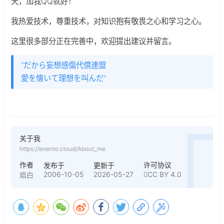
天，加我QQ就好！
我热爱技术，尊重技术，对知识抱有敬畏之心和学习之心。
这里很多部分正在完善中，欢迎提出建议并留言。
“だから妄想感傷代償連盟
愛を懐いて理想を叫んだ”
关于我
https://enento.cloud/About_me
作者
许可协议
发布于
更新于
2006-10-05
2026-05-27
CC BY 4.0
焰白