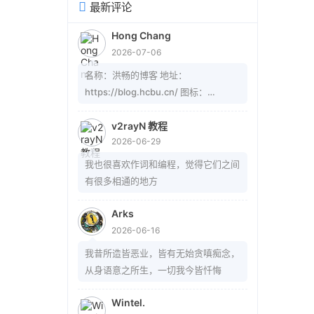
最新评论
Hong Chang
2026-07-06
名称：洪畅的博客 地址：
https://blog.hcbu.cn/ 图标：
https://gitee.com/hcbug/picture1/r
aw/master/20260607223324364.
v2rayN 教程
2026-06-29
webp 描述：想，全是问题；做，才有
答案。 订阅：
我也很喜欢作词和编程，觉得它们之间
https://blog.hcbu.cn/atom.xml
有很多相通的地方
Arks
2026-06-16
我昔所造皆恶业，皆有无始贪嗔痴念，
从身语意之所生，一切我今皆忏悔
Wintel.