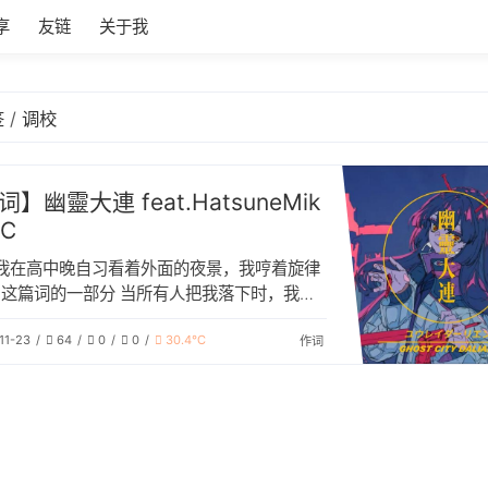
享
友链
关于我
签
调校
】幽靈大連 feat.HatsuneMik
4C
我在高中晚自习看着外面的夜景，我哼着旋律
这篇词的一部分 当所有人把我落下时，我的
产生了一种无与伦比的孤独感，自己对比这个
11-23
64
0
0
30.4℃
城市，也不过只是一只幽灵。 大学的我，坐
作词
场上，望着牌匾巍巍，看着人群漠漠，那股幽
感觉再次涌上心头，终于放声痛哭，补全了这
。 致过去的我，也致现在的我