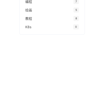
编程
7
绘画
5
教程
8
K8s
0