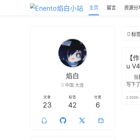
主页
留言
资源分
标
【作词
u V
焰白
当
写下了
中国 大连
心底
文章
标签
分类
2025-
耀眼的
23
42
6
在操
灵的
部作品