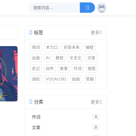
标签
更多
填词
术力口
初音未来
编程
运维
AI
教程
文言文
文章
史记
自传
故事
作词
随笔
调校
VOCALOID
绘画
草稿
分类
更多
作词
5
文章
3