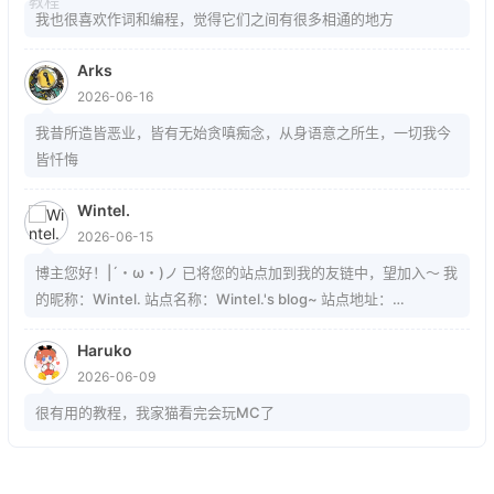
我也很喜欢作词和编程，觉得它们之间有很多相通的地方
Arks
2026-06-16
我昔所造皆恶业，皆有无始贪嗔痴念，从身语意之所生，一切我今
皆忏悔
Wintel.
2026-06-15
博主您好！|´・ω・)ノ 已将您的站点加到我的友链中，望加入～ 我
的昵称：Wintel. 站点名称：Wintel.'s blog~ 站点地址：
https://mrwintel.xyz 站点头像：
Haruko
https://mrwintel.xyz/local/avatar.jpg 站点描述：树在。山在。大
2026-06-09
地在。岁月在。我在。
很有用的教程，我家猫看完会玩MC了