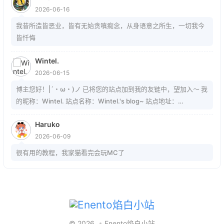
2026-06-16
我昔所造皆恶业，皆有无始贪嗔痴念，从身语意之所生，一切我今
皆忏悔
Wintel.
2026-06-15
博主您好！|´・ω・)ノ 已将您的站点加到我的友链中，望加入～ 我
的昵称：Wintel. 站点名称：Wintel.'s blog~ 站点地址：
https://mrwintel.xyz 站点头像：
Haruko
https://mrwintel.xyz/local/avatar.jpg 站点描述：树在。山在。大
2026-06-09
地在。岁月在。我在。
很有用的教程，我家猫看完会玩MC了
© 2026
Enento焰白小站