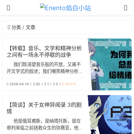
分类
文章
【转载】音乐、文学和精神分析
之间有一场永不停歇的战争
我们既渴望音乐般的开放，又离不
开文学式的叙述；我们嘲笑精神分析的
不科学，却在深夜独自为自己的痛苦编
2026-04-14
92
1
0
36.2℃
造故事。而故事正是我们继续活下去的
方式。
【简谈】关于女神异闻录 3的剧
情
他是俄耳甫斯，是纳塔托斯，是在
审判来临之前拯救众生的弥赛亚，他是