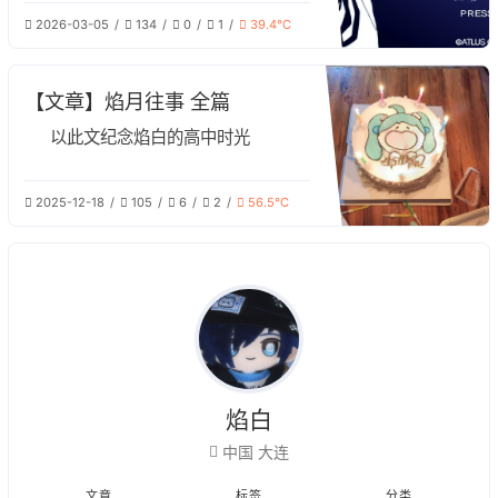
结城理
2026-03-05
134
0
1
39.4℃
【文章】焰月往事 全篇
以此文纪念焰白的高中时光
2025-12-18
105
6
2
56.5℃
焰白
中国 大连
文章
标签
分类