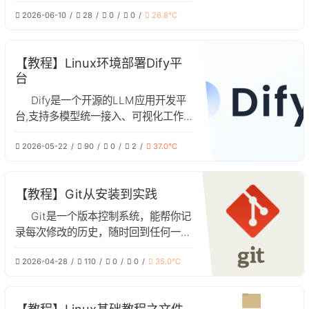
念、安装、基础命令及实战应用
2026-06-10
28
0
0
26.8℃
【教程】Linux环境部署Dify平
台
Dify是一个开源的LLM应用开发平
台,支持多模型统一接入、可视化工作
流编排、内置RAG、API生态。本文是
2026-05-22
90
0
2
37.0℃
Linux环境中部署Dify的教程文章
【教程】Git从安装到实践
Git是一个版本控制系统，能帮你记
录每次修改的历史，随时回到任何一个
旧版本，多人协作时，不冲突并行开发
2026-04-28
110
0
0
35.0℃
多个功能