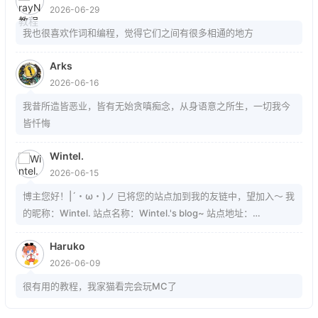
2026-06-29
我也很喜欢作词和编程，觉得它们之间有很多相通的地方
Arks
2026-06-16
我昔所造皆恶业，皆有无始贪嗔痴念，从身语意之所生，一切我今
皆忏悔
Wintel.
2026-06-15
博主您好！|´・ω・)ノ 已将您的站点加到我的友链中，望加入～ 我
的昵称：Wintel. 站点名称：Wintel.'s blog~ 站点地址：
https://mrwintel.xyz 站点头像：
Haruko
https://mrwintel.xyz/local/avatar.jpg 站点描述：树在。山在。大
2026-06-09
地在。岁月在。我在。
很有用的教程，我家猫看完会玩MC了