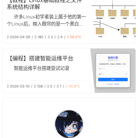
【教程】Linux基础教程之文件
系统结构详解
许多Linux初学者装上属于他的第一
个Linux后，映入眼帘的是一个黑白的
命令行和乱七八糟的不认识的文件夹，
2026-04-09
180
2
4
56.0℃
这对于一个初学者来说可能相当费解。
但这些看似杂乱的文件夹实则包含了
Linux最底层的哲学，在这篇文章中，
【编程】搭建智能运维平台
我们将对Linux系统的文件结构进行解
析。
智能运维平台搭建尝试记录
2026-03-10
108
0
1
36.8℃