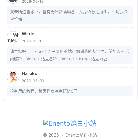
2026-06-16
我昔所造皆恶业，皆有无始贪嗔痴念，从身语意之所生，一切我今
皆忏悔
Wintel.
2026-06-15
博主您好！|´・ω・)ノ 已将您的站点加到我的友链中，望加入～ 我
的昵称：Wintel. 站点名称：Wintel.'s blog~ 站点地址：
https://mrwintel.xyz 站点头像：
Haruko
https://mrwintel.xyz/local/avatar.jpg 站点描述：树在。山在。大
2026-06-09
地在。岁月在。我在。
很有用的教程，我家猫看完会玩MC了
© 2026
Enento焰白小站