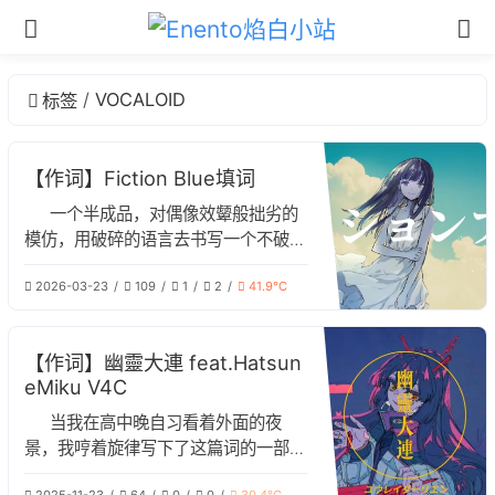
VOCALOID
标签
【作词】Fiction Blue填词
一个半成品，对偶像效颦般拙劣的
模仿，用破碎的语言去书写一个不破碎
的故事。
2026-03-23
109
1
2
41.9℃
【作词】幽靈大連 feat.Hatsun
eMiku V4C
当我在高中晚自习看着外面的夜
景，我哼着旋律写下了这篇词的一部分
当所有人把我落下时，我的心底产生了