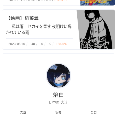
2025-11-23
64
0
0
30.4℃
一种无与伦比的孤独感，自己对比这个
耀眼的城市，也不过只是一只幽灵。
大学的我，坐在操场上，望着牌匾巍
【绘画】稻葉曇
巍，看着人群漠漠，那股幽灵的感觉再
次涌上心头，终于放声痛哭，补全了这
私は雨 セカイを暈す 夜明けに導
部作品。 致过去的我，也致现在的我
かれている雨
2023-08-10
48
0
0
28.8℃
焰白
中国 大连
文章
标签
分类