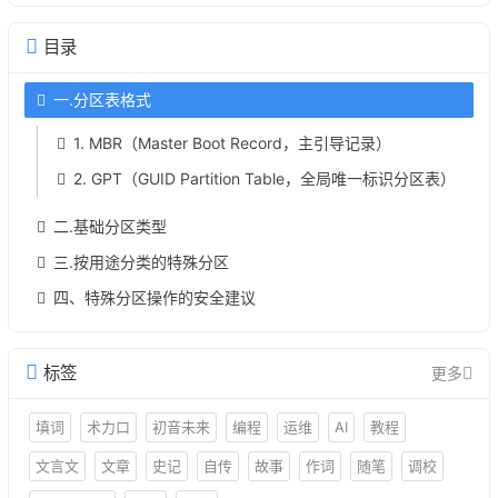
目录
一.分区表格式
1. MBR（Master Boot Record，主引导记录）
2. GPT（GUID Partition Table，全局唯一标识分区表）
二.基础分区类型
三.按用途分类的特殊分区
四、特殊分区操作的安全建议
标签
更多
填词
术力口
初音未来
编程
运维
AI
教程
文言文
文章
史记
自传
故事
作词
随笔
调校