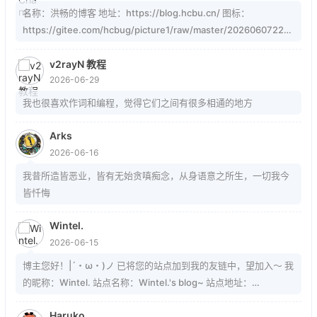
名称：洪畅的博客 地址：https://blog.hcbu.cn/ 图标：
https://gitee.com/hcbug/picture1/raw/master/20260607223
324364.webp 描述：想，全是问题；做，才有答案。 订阅：
https://blog.hcbu.cn/atom.xml
v2rayN 教程
2026-06-29
我也很喜欢作词和编程，觉得它们之间有很多相通的地方
Arks
2026-06-16
我昔所造皆恶业，皆有无始贪嗔痴念，从身语意之所生，一切我今
皆忏悔
Wintel.
2026-06-15
博主您好！|´・ω・)ノ 已将您的站点加到我的友链中，望加入～ 我
的昵称：Wintel. 站点名称：Wintel.'s blog~ 站点地址：
https://mrwintel.xyz 站点头像：
Haruko
https://mrwintel.xyz/local/avatar.jpg 站点描述：树在。山在。大