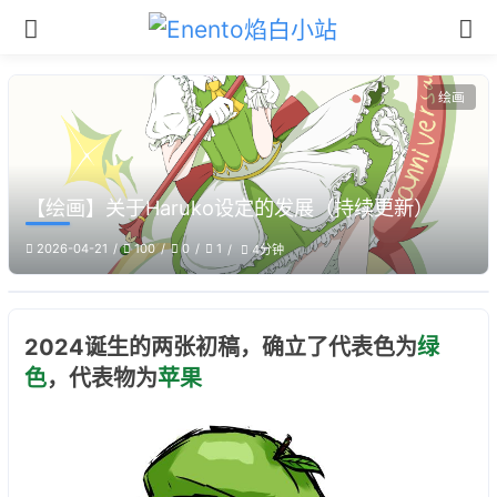
绘画
【绘画】关于Haruko设定的发展（持续更新）
2026-04-21
100
0
1
4分钟
2024诞生的两张初稿，确立了代表色为
绿
色
，代表物为
苹果