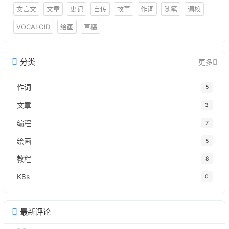
文言文
文章
史记
自传
故事
作词
随笔
调校
VOCALOID
绘画
草稿
分类
更多
作词
5
文章
3
编程
7
绘画
5
教程
8
K8s
0
最新评论