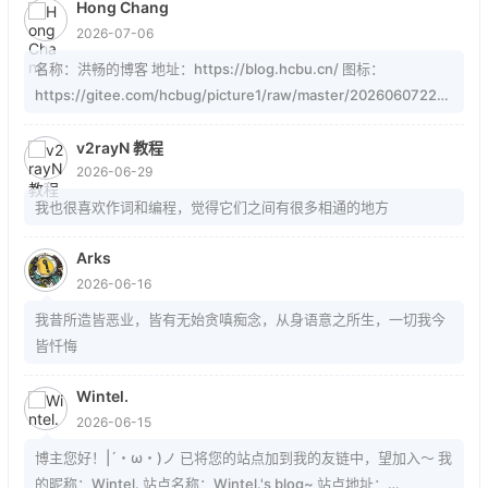
Hong Chang
2026-07-06
名称：洪畅的博客 地址：https://blog.hcbu.cn/ 图标：
https://gitee.com/hcbug/picture1/raw/master/20260607223
324364.webp 描述：想，全是问题；做，才有答案。 订阅：
https://blog.hcbu.cn/atom.xml
v2rayN 教程
2026-06-29
我也很喜欢作词和编程，觉得它们之间有很多相通的地方
Arks
2026-06-16
我昔所造皆恶业，皆有无始贪嗔痴念，从身语意之所生，一切我今
皆忏悔
Wintel.
2026-06-15
博主您好！|´・ω・)ノ 已将您的站点加到我的友链中，望加入～ 我
的昵称：Wintel. 站点名称：Wintel.'s blog~ 站点地址：