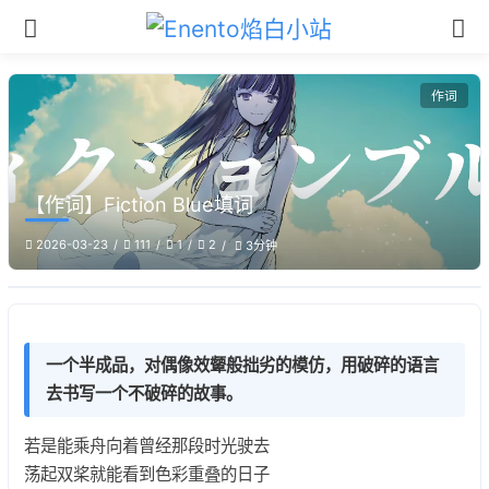
作词
【作词】Fiction Blue填词
2026-03-23
111
1
2
3分钟
一个半成品，对偶像效颦般拙劣的模仿，用破碎的语言
去书写一个不破碎的故事。
若是能乘舟向着曾经那段时光驶去
荡起双桨就能看到色彩重叠的日子