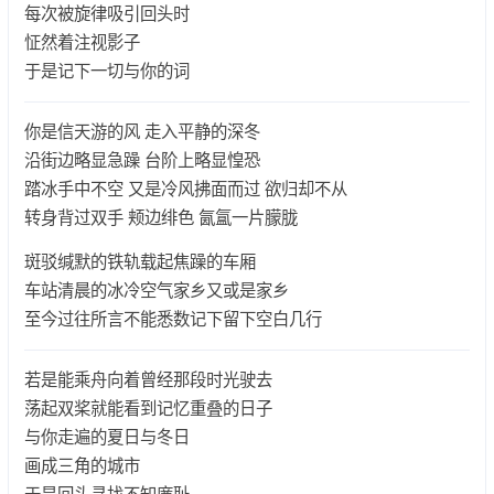
每次被旋律吸引回头时
怔然着注视影子
于是记下一切与你的词
你是信天游的风 走入平静的深冬
沿街边略显急躁 台阶上略显惶恐
踏冰手中不空 又是冷风拂面而过 欲归却不从
转身背过双手 颊边绯色 氤氲一片朦胧
斑驳缄默的铁轨载起焦躁的车厢
车站清晨的冰冷空气家乡又或是家乡
至今过往所言不能悉数记下留下空白几行
若是能乘舟向着曾经那段时光驶去
荡起双桨就能看到记忆重叠的日子
与你走遍的夏日与冬日
画成三角的城市