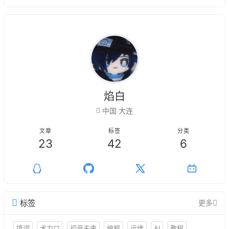
焰白
中国 大连
文章
标签
分类
23
42
6
标签
更多
填词
术力口
初音未来
编程
运维
AI
教程