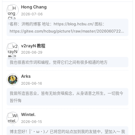
Hong Chang
2026-07-06
名称：洪畅的博客 地址：https://blog.hcbu.cn/ 图标：
https://gitee.com/hcbug/picture1/raw/master/20260607223
324364.webp 描述：想，全是问题；做，才有答案。 订阅：
https://blog.hcbu.cn/atom.xml
v2rayN 教程
2026-06-29
我也很喜欢作词和编程，觉得它们之间有很多相通的地方
Arks
2026-06-16
我昔所造皆恶业，皆有无始贪嗔痴念，从身语意之所生，一切我今
皆忏悔
Wintel.
2026-06-15
博主您好！|´・ω・)ノ 已将您的站点加到我的友链中，望加入～ 我