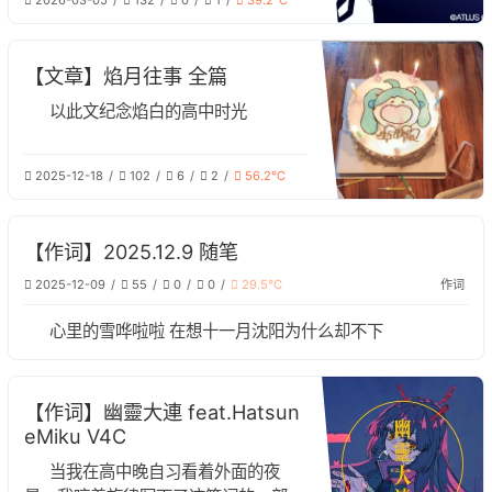
2026-03-05
132
0
1
39.2℃
【文章】焰月往事 全篇
以此文纪念焰白的高中时光
2025-12-18
102
6
2
56.2℃
【作词】2025.12.9 随笔
2025-12-09
55
0
0
29.5℃
作词
心里的雪哗啦啦 在想十一月沈阳为什么却不下
【作词】幽靈大連 feat.Hatsun
eMiku V4C
当我在高中晚自习看着外面的夜