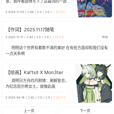
景，我哼着旋律写下了这篇词的一部分
当所有人把我落下时，我的心底产生了
2025-11-23
64
0
0
30.4℃
一种无与伦比的孤独感，自己对比这个
耀眼的城市，也不过只是一只幽灵。
大学的我，坐在操场上，望着牌匾巍
【作词】2025.11.17随笔
巍，看着人群漠漠，那股幽灵的感觉再
次涌上心头，终于放声痛哭，补全了这
2025-11-17
43
0
0
28.3℃
作词
部作品。 致过去的我，也致现在的我
明明这个世界有着数不清的美好 在有些方面却和我们没有
一点关系啊
【绘画】Kal'tsit X Mon3ter
观明日方舟四月剧情：离解复合，
为纪念凯尔希女士，故做此画
2025-04-18
42
0
0
28.2℃
上一页
下一页