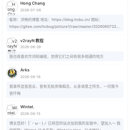
Hong Chang
2026-07-06
名称：洪畅的博客 地址：https://blog.hcbu.cn/ 图标：
https://gitee.com/hcbug/picture1/raw/master/20260607223
324364.webp 描述：想，全是问题；做，才有答案。 订阅：
https://blog.hcbu.cn/atom.xml
v2rayN 教程
2026-06-29
我也很喜欢作词和编程，觉得它们之间有很多相通的地方
Arks
2026-06-16
我昔所造皆恶业，皆有无始贪嗔痴念，从身语意之所生，一切我今
皆忏悔
Wintel.
2026-06-15
博主您好！|´・ω・)ノ 已将您的站点加到我的友链中，望加入～ 我