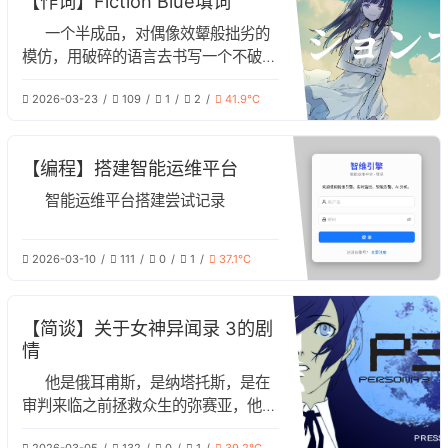
【作词】Fiction Blue填词
一个半成品，对偶像效颦般拙劣的
模仿，用破碎的语言去书写一个不破碎
的故事。
2026-03-23
109
1
2
41.9℃
【编程】搭建智能运维平台
智能运维平台搭建尝试记录
2026-03-10
111
0
1
37.1℃
【简谈】关于女神异闻录 3的剧
情
他是俄耳甫斯，是纳塔托斯，是在
审判来临之前拯救众生的弥赛亚，他是
结城理