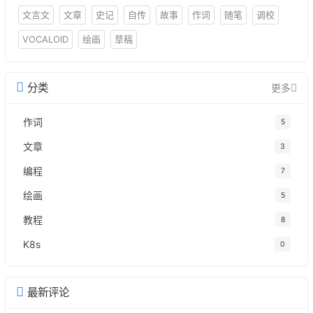
文言文
文章
史记
自传
故事
作词
随笔
调校
VOCALOID
绘画
草稿
分类
更多
作词
5
文章
3
编程
7
绘画
5
教程
8
K8s
0
最新评论