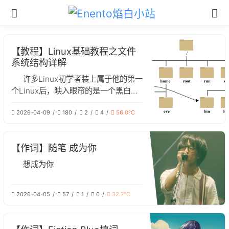
【教程】Linux基础教程之文件
系统结构详解
许多Linux初学者装上属于他的第一
个Linux后，映入眼帘的是一个黑白的
命令行和乱七八糟的不认识的文件夹，
2026-04-09
180
2
4
56.0℃
这对于一个初学者来说可能相当费解。
但这些看似杂乱的文件夹实则包含了
Linux最底层的哲学，在这篇文章中，
【作词】随笔 成为你
我们将对Linux系统的文件结构进行解
析。
想成为你
2026-04-05
57
1
0
32.7℃